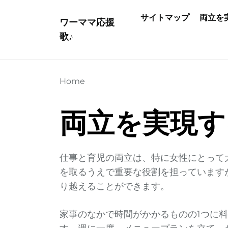
Skip
サイトマップ
両立を
to
ワーママ応援
the
歌♪
content
Home
両立を実現す
仕事と育児の両立は、特に女性にとって
を取るうえで重要な役割を担っています
り越えることができます。
家事のなかで時間がかかるものの1つに